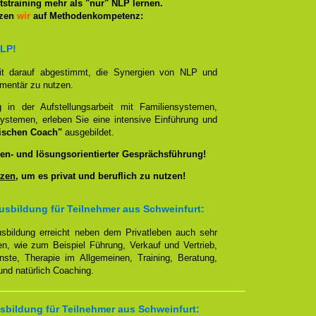
straining mehr als "nur" NLP lernen.
tzen
wir
auf Methodenkompetenz:
NLP!
it darauf abgestimmt, die Synergien von NLP und
ementär zu nutzen.
g in der Aufstellungsarbeit mit Familiensystemen,
ystemen, erleben Sie eine intensive Einführung und
ischen Coach"
ausgebildet.
en- und lösungsorientierter Gesprächsführung!
zen
, um es privat und beruflich zu nutzen!
sbildung für Teilnehmer aus Schweinfurt:
sbildung erreicht neben dem Privatleben auch sehr
en, wie zum Beispiel Führung, Verkauf und Vertrieb,
enste, Therapie im Allgemeinen, Training, Beratung,
nd natürlich Coaching.
bildung für Teilnehmer aus Schweinfurt: