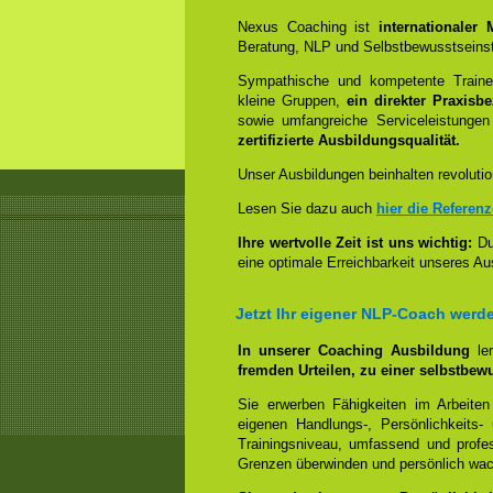
Nexus Coaching ist
internationaler
Beratung, NLP und Selbstbewusstseinst
Sympathische und kompetente Trainer
kleine Gruppen,
ein direkter Praxisb
sowie umfangreiche Serviceleistungen
zertifizierte Ausbildungsqualität.
Unser Ausbildungen beinhalten revolutio
Lesen Sie dazu auch
hier die Referen
Ihre wertvolle Zeit ist uns wichtig:
Dur
eine optimale Erreichbarkeit unseres Au
Jetzt Ihr eigener NLP-Coach werd
In unserer Coaching Ausbildung
le
fremden Urteilen, zu einer selbstbew
Sie erwerben Fähigkeiten im Arbeiten
eigenen Handlungs-, Persönlichkeits
Trainingsniveau, umfassend und profes
Grenzen überwinden und persönlich wa