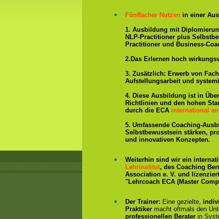
Fünffacher Nutzen
in einer Aus
1. Ausbildung mit Diplomieru
NLP-Practitioner plus Selbstb
Practitioner und Business-Coa
2.Das Erlernen hoch wirkungs
3. Zusätzlich: Erwerb von Fac
Aufstellungsarbeit und system
4. Diese Ausbildung ist in Übe
Richtlinien und den hohen St
durch die ECA
international an
5. Umfassende Coaching-Ausb
Selbstbewusstsein stärken, p
und innovativen Konzepten.
Weiterhin sind wir ein interna
Lehrinstitut
, des Coaching Ber
Association e. V. und lizenzier
"Lehrcoach ECA (Master Compe
Der Trainer:
Eine gezielte,
indiv
Praktiker
macht oftmals den Un
professionellen Berater
in Syst