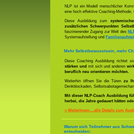
NLP ist ein Modell menschlicher Komm
eine hoch effektive Coaching-Methode, 
Diese Ausbildung zum
systemisch
zusätzlichen Schwerpunkten Selbst
faszinierender Zugang zur Welt des
NL
Systemaufstellung und
Familienaufste
Mehr Selbstbewusstsein, mehr C
Diese Coaching Ausbildung richtet s
stärken und
mit sich und anderen
wir
beruflich neu orientieren möchten.
Weiterhin öffnen Sie die Türen
zu Ih
Denkblockaden, Selbstsabotagemechani
Mit dieser NLP-Coach Ausbildung fü
herbei, die Jahre gedauert hätten od
» Weiterlesen....alle Details zum Aus
Warum sich Teilnehmer aus Schwei
entscheiden: