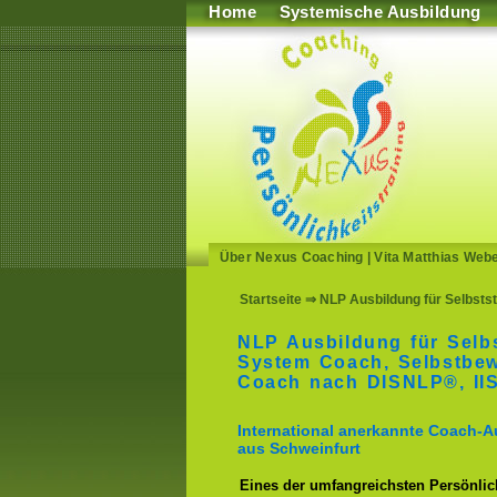
Home
Systemische Ausbildung
Über Nexus Coaching
|
Vita Matthias Web
Startseite
⇒ NLP Ausbildung für Selbstst
NLP Ausbildung für Selb
System Coach, Selbstbe
Coach nach DISNLP®, I
International anerkannte Coach-A
aus Schweinfurt
Eines der umfangreichsten Persönlich