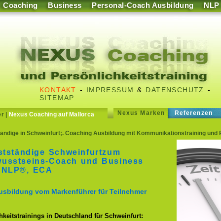
Coaching
Business
Personal-Coach Ausbildung
NLP
KONTAKT
-
IMPRESSUM
&
DATENSCHUTZ
-
SITEMAP
Nexus Marken
Referenzen
er
|
Nexus Coaching auf Mallorca
ändige in Schweinfurt;. Coaching Ausbildung mit Kommunikationstraining und P
stständige Schweinfurtzum
wusstseins-Coach und Business
ISNLP®, ECA
usbildung vom Markenführer für Teilnehmer
keitstrainings in Deutschland für Schweinfurt: