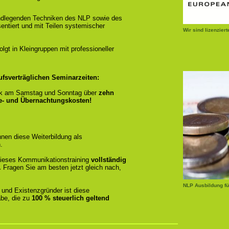
ndlegenden Techniken des NLP sowie des
entiert und mit Teilen systemischer
Wir sind lizenzier
gt in Kleingruppen mit professioneller
ufsverträglichen Seminarzeiten:
k am Samstag und Sonntag über
zehn
se- und Übernachtungskosten!
nen diese Weiterbildung als
.
r dieses Kommunikationstraining
vollständig
.
Fragen Sie am besten jetzt gleich nach,
NLP Ausbildung fü
 und Existenzgründer ist diese
be, die zu
100 % steuerlich geltend