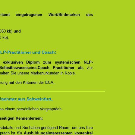
tamt eingetragenen Wort/Bildmarken des
850 kb)
und
 kb).
LP-Practitioner und Coach:
em
exklusiven Diplom zum systemischen NLP-
Selbstbewusstseins-Coach Practitioner ab.
Zur
rhalten Sie unsere Markenurkunden in Kopie.
mung mit den Kriterien der ECA
.
lnehmer aus Schweinfurt,
 an einem persönlichen Vorgespräch.
seitigen Kennenlernen:
ngsdetails und Sie haben genügend Raum, um uns Ihre
spräch ist
für Ausbildungsinteressenten kostenfrei