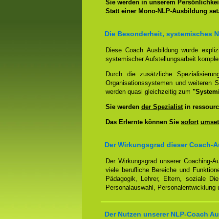
Sie werden in unserem Persönlichkeit
Statt einer Mono-NLP-Ausbildung se
Die Besonderheit, systemisches 
Diese Coach Ausbildung wurde expliz
systemischer Aufstellungsarbeit kompl
Durch die zusätzliche Spezialisierun
Organisationssystemen und weiteren S
werden quasi gleichzeitig zum
"System
Sie werden
der Spezialist
in ressourc
Das Erlernte können Sie
sofort
umset
Der Wirkungsgrad dieser Coach-Au
Der Wirkungsgrad unserer Coaching-Au
viele berufliche Bereiche und Funktion
Pädagogik, Lehrer, Eltern, soziale Di
Personalauswahl, Personalentwicklung u
Der Nutzen unserer NLP-Coach Aus