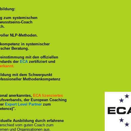
bildung:
ng zum systemischen
ewusstseins-Coach
ch.
voller NLP-Methoden.
hkompetenz in systemischer
ischer Beratung.
reinstimmung mit den offiziellen
andards der
ECA
zertifiziert und
erkannt.
ildung mit dem Schwerpunkt
rofessioneller Methodenkompetenz
tional anerkanntes,
ECA lizenziertes
ufsverbands, der European Coaching
ter
Expert Level Partner
zum
tence)".
iduelle Ausbildung durch erfahrene
terschied vom guten Coach zum
emen und Organisationen aus.