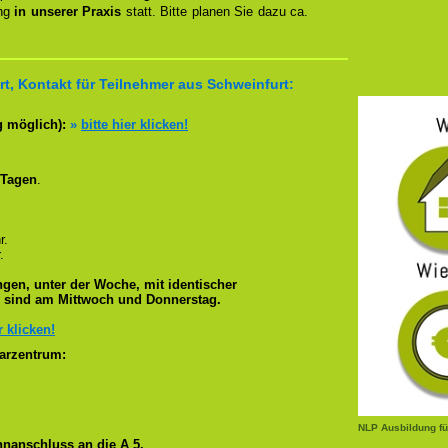
ung
in unserer Praxis
statt. Bitte planen Sie dazu ca.
t, Kontakt für Teilnehmer aus Schweinfurt:
g möglich):
»
bitte hier klicken!
 Tagen
.
r.
.
gen, unter der Woche, mit identischer
e sind am Mittwoch und Donnerstag.
r klicken!
arzentrum:
NLP Ausbildung fü
nanschluss an die A 5.