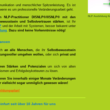
unikation und menschlicher Spitzenleistung. Es ist
wenn es um professionelle Veränderungsarbeit geht.
NLP Ausbildung fü
en NLP-Practitioner DISNLP®/IISNLP® mit den
bewusstsein und Selbstvertrauen stärken
, ist Ihr
P
und der Arbeit mit Systemen, besser bekannt unter
llung
.
Dazu sind keine Vorkenntnisse nötig!
hancen
ich
an alle Menschen,
die ihr
Selbstbewusstsein
kungsvoller umgehen wollen,
oder sich
privat und
ren Stärken und Potenzialen
um sich von alten
smen und Erfolgsboykotteuren zu lösen.
hren Sie innerhalb einiger Monate Veränderungen
er vielleicht sogar unmöglich gewesen wären!
bildungsplan!
nfurt seit über 10 Jahren für uns