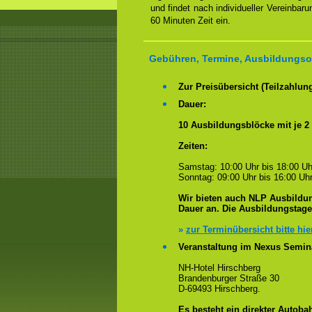
und findet nach individueller Vereinbar
60 Minuten Zeit ein.
Gebühren, Termine, Ausbildungsor
Zur Preisübersicht (Teilzahlun
Dauer:
10 Ausbildungsblöcke mit je 2
Zeiten:
Samstag: 10:00 Uhr bis 18:00 Uh
Sonntag: 09:00 Uhr bis 16:00 Uhr
Wir bieten auch NLP Ausbildun
Dauer an. Die Ausbildungstag
»
zur Terminübersicht bitte hie
Veranstaltung im Nexus Semin
NH-Hotel Hirschberg
Brandenburger Straße 30
D-69493 Hirschberg.
Es besteht ein
direkter
Autobah