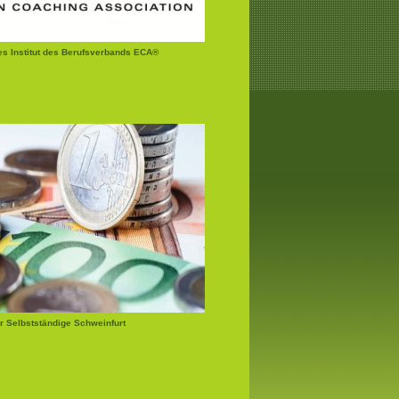
tes Institut des Berufsverbands ECA®
r Selbstständige Schweinfurt