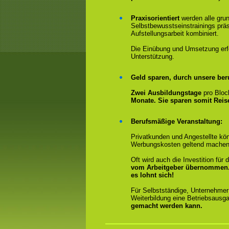
Praxisorientiert
werden alle gru
Selbstbewusstseinstrainings präs
Aufstellungsarbeit kombiniert.
Die Einübung und Umsetzung erfol
Unterstützung.
Geld sparen, durch unsere ber
Zwei Ausbildungstage
pro Bloc
Monate. Sie sparen somit Rei
Berufsmäßige Veranstaltung:
Privatkunden und Angestellte kön
Werbungskosten geltend machen
Oft wird auch die Investition fü
vom Arbeitgeber übernommen
es lohnt sich!
Für Selbstständige, Unternehmer
Weiterbildung eine Betriebsausga
gemacht werden kann.