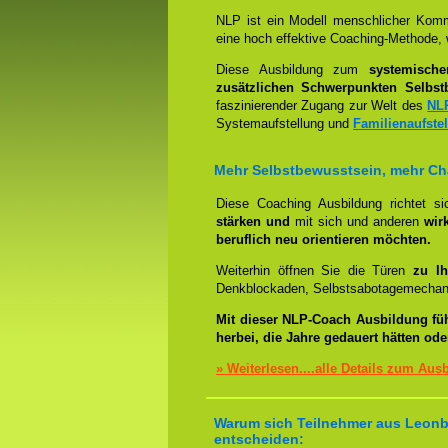
NLP ist ein Modell menschlicher Komm
eine hoch effektive Coaching-Methode, 
Diese Ausbildung zum
systemisch
zusätzlichen Schwerpunkten Selbst
faszinierender Zugang zur Welt des
NL
Systemaufstellung und
Familienaufste
Mehr Selbstbewusstsein, mehr C
Diese Coaching Ausbildung richtet s
stärken und
mit sich und anderen
wir
beruflich neu orientieren möchten.
Weiterhin öffnen Sie die Türen
zu Ih
Denkblockaden, Selbstsabotagemechani
Mit dieser NLP-Coach Ausbildung fü
herbei, die Jahre gedauert hätten od
» Weiterlesen....alle Details zum Aus
Warum sich Teilnehmer aus Leonbe
entscheiden: