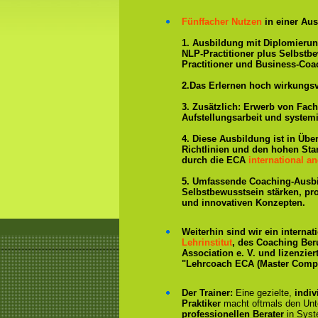
Fünffacher Nutzen
in einer Aus
1. Ausbildung mit Diplomieru
NLP-Practitioner plus Selbstb
Practitioner und Business-Coa
2.Das Erlernen hoch wirkungs
3. Zusätzlich: Erwerb von Fac
Aufstellungsarbeit und system
4. Diese Ausbildung ist in Übe
Richtlinien und den hohen St
durch die ECA
international an
5. Umfassende Coaching-Ausb
Selbstbewusstsein stärken, p
und innovativen Konzepten.
Weiterhin sind wir ein interna
Lehrinstitut
, des Coaching Ber
Association e. V. und lizenzier
"Lehrcoach ECA (Master Compe
Der Trainer:
Eine gezielte,
indiv
Praktiker
macht oftmals den Un
professionellen Berater
in Syst