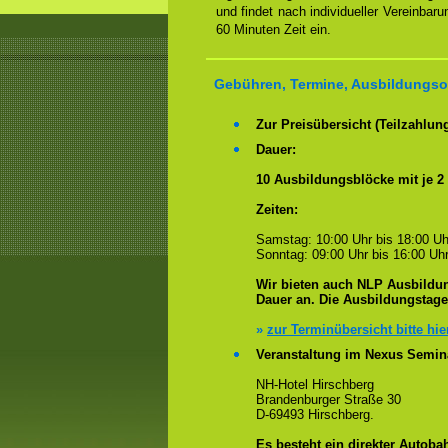
und findet nach individueller Vereinbar
60 Minuten Zeit ein.
Gebühren, Termine, Ausbildungsor
Zur Preisübersicht (Teilzahlun
Dauer:
10 Ausbildungsblöcke mit je 2
Zeiten:
Samstag: 10:00 Uhr bis 18:00 Uh
Sonntag: 09:00 Uhr bis 16:00 Uhr
Wir bieten auch NLP Ausbildun
Dauer an. Die Ausbildungstag
»
zur Terminübersicht bitte hie
Veranstaltung im Nexus Semin
NH-Hotel Hirschberg
Brandenburger Straße 30
D-69493 Hirschberg.
Es besteht ein
direkter
Autobah