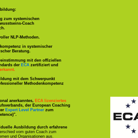
bildung:
ng zum systemischen
ewusstseins-Coach
ch.
voller NLP-Methoden.
hkompetenz in systemischer
ischer Beratung.
reinstimmung mit den offiziellen
andards der
ECA
zertifiziert und
erkannt.
ildung mit dem Schwerpunkt
rofessioneller Methodenkompetenz
tional anerkanntes,
ECA lizenziertes
ufsverbands, der European Coaching
ter
Expert Level Partner
zum
tence)".
iduelle Ausbildung durch erfahrene
terschied vom guten Coach zum
emen und Organisationen aus.