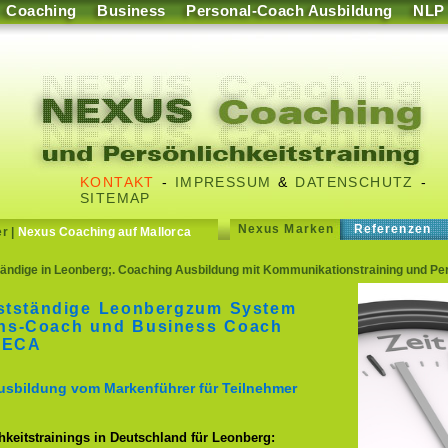
Coaching
Business
Personal-Coach Ausbildung
NLP
KONTAKT
-
IMPRESSUM
&
DATENSCHUTZ
-
SITEMAP
Nexus Marken
Referenzen
er
|
Nexus Coaching auf Mallorca
ändige in Leonberg;. Coaching Ausbildung mit Kommunikationstraining und Pers
bstständige Leonbergzum System
ins-Coach und Business Coach
 ECA
usbildung vom Markenführer für Teilnehmer
keitstrainings in Deutschland für Leonberg: