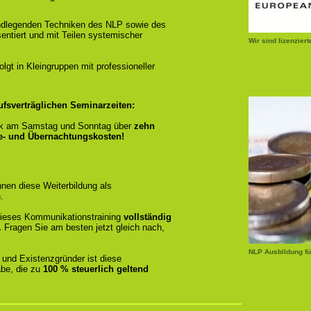
ndlegenden Techniken des NLP sowie des
entiert und mit Teilen systemischer
Wir sind lizenzier
gt in Kleingruppen mit professioneller
ufsverträglichen Seminarzeiten:
k am Samstag und Sonntag über
zehn
se- und Übernachtungskosten!
nen diese Weiterbildung als
.
r dieses Kommunikationstraining
vollständig
.
Fragen Sie am besten jetzt gleich nach,
NLP Ausbildung fü
 und Existenzgründer ist diese
be, die zu
100 % steuerlich geltend