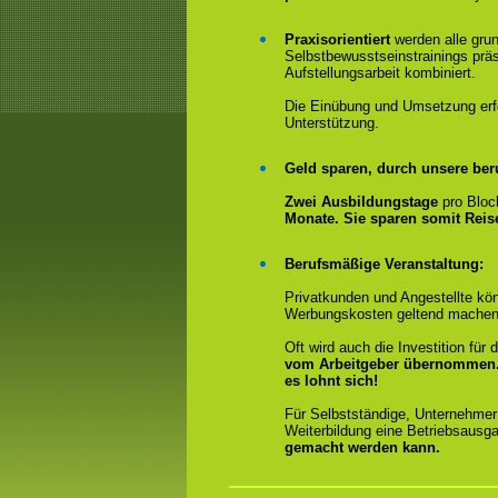
Praxisorientiert
werden alle gru
Selbstbewusstseinstrainings präs
Aufstellungsarbeit kombiniert.
Die Einübung und Umsetzung erfol
Unterstützung.
Geld sparen, durch unsere ber
Zwei Ausbildungstage
pro Bloc
Monate. Sie sparen somit Rei
Berufsmäßige Veranstaltung:
Privatkunden und Angestellte kön
Werbungskosten geltend machen
Oft wird auch die Investition fü
vom Arbeitgeber übernommen
es lohnt sich!
Für Selbstständige, Unternehmer
Weiterbildung eine Betriebsausga
gemacht werden kann.