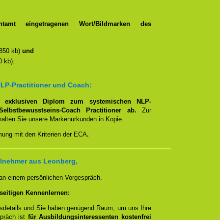
tamt eingetragenen Wort/Bildmarken des
850 kb)
und
 kb).
LP-Practitioner und Coach:
em
exklusiven Diplom zum systemischen NLP-
Selbstbewusstseins-Coach Practitioner ab.
Zur
rhalten Sie unsere Markenurkunden in Kopie.
mung mit den Kriterien der ECA
.
ilnehmer aus Leonberg,
 an einem persönlichen Vorgespräch.
seitigen Kennenlernen:
ngsdetails und Sie haben genügend Raum, um uns Ihre
spräch ist
für Ausbildungsinteressenten kostenfrei