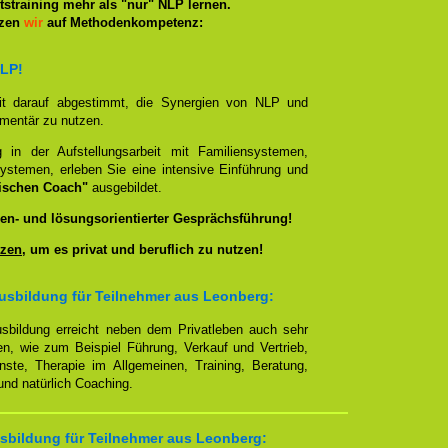
straining mehr als "nur" NLP lernen.
tzen
wir
auf Methodenkompetenz:
NLP!
it darauf abgestimmt, die Synergien von NLP und
ementär zu nutzen.
g in der Aufstellungsarbeit mit Familiensystemen,
ystemen, erleben Sie eine intensive Einführung und
ischen Coach"
ausgebildet.
en- und lösungsorientierter Gesprächsführung!
zen
, um es privat und beruflich zu nutzen!
usbildung für Teilnehmer aus Leonberg:
sbildung erreicht neben dem Privatleben auch sehr
en, wie zum Beispiel Führung, Verkauf und Vertrieb,
enste, Therapie im Allgemeinen, Training, Beratung,
nd natürlich Coaching.
sbildung für Teilnehmer aus Leonberg: