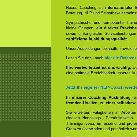
Nexus Coaching ist
internationaler
Beratung, NLP und Selbstbewusstseinst
Sympathische und kompetente Trainer
kleine Gruppen,
ein direkter Praxisb
sowie umfangreiche Serviceleistungen
zertifizierte Ausbildungsqualität.
Unser Ausbildungen beinhalten revolutio
Lesen Sie dazu auch
hier die Referen
Ihre wertvolle Zeit ist uns wichtig:
Dur
eine optimale Erreichbarkeit unseres Au
Jetzt Ihr eigener NLP-Coach werd
In unserer Coaching Ausbildung
le
fremden Urteilen, zu einer selbstbew
Sie erwerben Fähigkeiten im Arbeiten
eigenen Handlungs-, Persönlichkeits
Trainingsniveau, umfassend und profes
Grenzen überwinden und persönlich wa