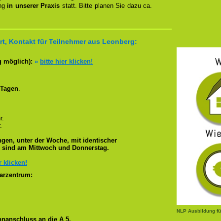
ung
in unserer Praxis
statt. Bitte planen Sie dazu ca.
t, Kontakt für Teilnehmer aus Leonberg:
g möglich):
»
bitte hier klicken!
 Tagen
.
r.
.
gen, unter der Woche, mit identischer
e sind am Mittwoch und Donnerstag.
r klicken!
arzentrum:
NLP Ausbildung fü
nanschluss an die A 5.