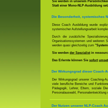
Sie werden in unserem Persönlichkeit
Statt einer Mono-NLP-Ausbildung se
Die Besonderheit, systemisches 
Diese Coach Ausbildung wurde expliz
systemischer Aufstellungsarbeit kompl
Durch die zusätzliche Spezialisierun
Organisationssystemen und weiteren S
werden quasi gleichzeitig zum
"System
Sie werden
der Spezialist
in ressourc
Das Erlernte können Sie
sofort
umset
Der Wirkungsgrad dieser Coach-A
Der Wirkungsgrad unserer Coaching-Au
viele berufliche Bereiche und Funktion
Pädagogik, Lehrer, Eltern, soziale Di
Personalauswahl, Personalentwicklung u
Der Nutzen unserer NLP-Coach Au