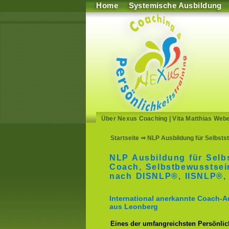
Home
Systemische Ausbildung
Über Nexus Coaching
|
Vita Matthias Web
Startseite
⇒ NLP Ausbildung für Selbstst
NLP Ausbildung für Sel
Coach, Selbstbewusstse
nach DISNLP®, IISNLP®,
International anerkannte Coach-A
aus Leonberg
Eines der umfangreichsten Persönlich