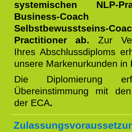
systemischen NLP-Pract
Business-Coach
u
Selbstbewusstseins-Coa
Practitioner ab.
Zur Ver
Ihres Abschlussdiploms er
unsere Markenurkunden in 
Die Diplomierung erf
Übereinstimmung mit den 
der ECA
.
Zulassungsvoraussetzun