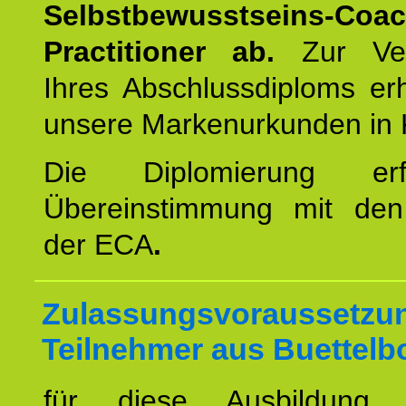
Selbstbewusstseins-Coa
Practitioner ab.
Zur Ver
Ihres Abschlussdiploms er
unsere Markenurkunden in 
Die Diplomierung erf
Übereinstimmung mit den 
der ECA
.
Zulassungsvoraussetzun
Teilnehmer aus Buettelb
für diese Ausbildung 