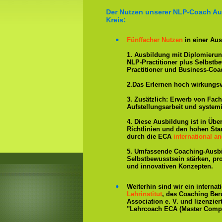
Der Nutzen unserer NLP-Coach Au
Kreis:
Fünffacher Nutzen
in einer Aus
1. Ausbildung mit Diplomieru
NLP-Practitioner plus Selbstb
Practitioner und Business-Coa
2.Das Erlernen hoch wirkungs
3. Zusätzlich: Erwerb von Fac
Aufstellungsarbeit und system
4. Diese Ausbildung ist in Übe
Richtlinien und den hohen St
durch die ECA
international an
5. Umfassende Coaching-Ausb
Selbstbewusstsein stärken, p
und innovativen Konzepten.
Weiterhin sind wir ein interna
Lehrinstitut
, des Coaching Ber
Association e. V. und lizenzier
"Lehrcoach ECA (Master Compe