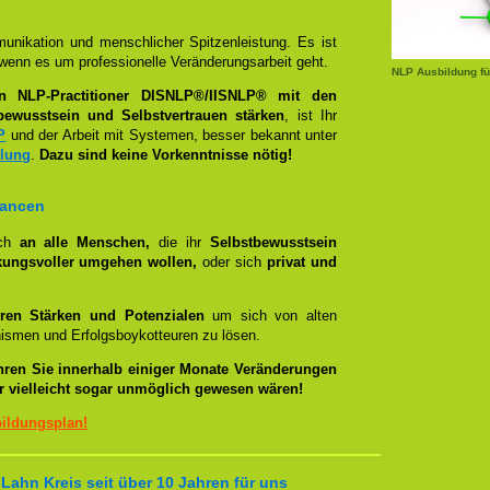
unikation und menschlicher Spitzenleistung. Es ist
wenn es um professionelle Veränderungsarbeit geht.
NLP Ausbildung fü
en NLP-Practitioner DISNLP®/IISNLP® mit den
bewusstsein und Selbstvertrauen stärken
, ist Ihr
P
und der Arbeit mit Systemen, besser bekannt unter
llung
.
Dazu sind keine Vorkenntnisse nötig!
hancen
ich
an alle Menschen,
die ihr
Selbstbewusstsein
kungsvoller umgehen wollen,
oder sich
privat und
ren Stärken und Potenzialen
um sich von alten
smen und Erfolgsboykotteuren zu lösen.
hren Sie innerhalb einiger Monate Veränderungen
er vielleicht sogar unmöglich gewesen wären!
bildungsplan!
Lahn Kreis seit über 10 Jahren für uns