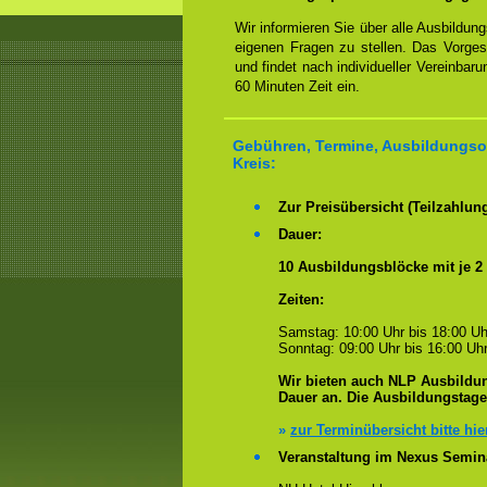
Wir informieren Sie über alle Ausbildu
eigenen Fragen zu stellen. Das Vorge
und findet nach individueller Vereinbar
60 Minuten Zeit ein.
Gebühren, Termine, Ausbildungsor
Kreis:
Zur Preisübersicht (Teilzahlun
Dauer:
10 Ausbildungsblöcke mit je 2
Zeiten:
Samstag: 10:00 Uhr bis 18:00 Uh
Sonntag: 09:00 Uhr bis 16:00 Uhr
Wir bieten auch NLP Ausbildun
Dauer an. Die Ausbildungstag
»
zur Terminübersicht bitte hie
Veranstaltung im Nexus Semin