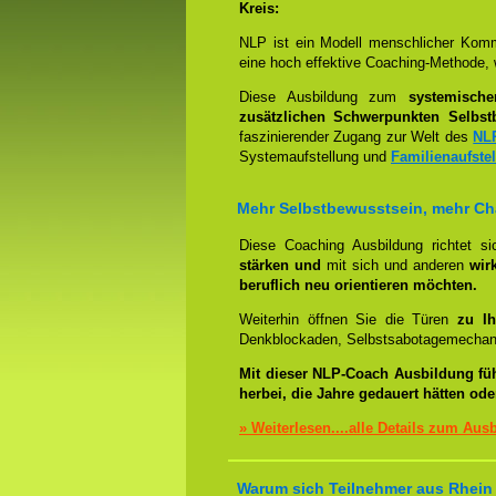
Kreis:
NLP ist ein Modell menschlicher Komm
eine hoch effektive Coaching-Methode, 
Diese Ausbildung zum
systemisch
zusätzlichen Schwerpunkten Selbst
faszinierender Zugang zur Welt des
NL
Systemaufstellung und
Familienaufste
Mehr Selbstbewusstsein, mehr C
Diese Coaching Ausbildung richtet s
stärken und
mit sich und anderen
wir
beruflich neu orientieren möchten.
Weiterhin öffnen Sie die Türen
zu Ih
Denkblockaden, Selbstsabotagemechani
Mit dieser NLP-Coach Ausbildung fü
herbei, die Jahre gedauert hätten od
» Weiterlesen....alle Details zum Aus
Warum sich Teilnehmer aus Rhein 