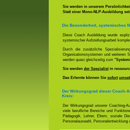
Sie werden in unserem Persönlichkeit
Statt einer Mono-NLP-Ausbildung se
Die Besonderheit, systemisches 
Diese Coach Ausbildung wurde expliz
systemischer Aufstellungsarbeit kompl
Durch die zusätzliche Spezialisierun
Organisationssystemen und weiteren S
werden quasi gleichzeitig zum
"System
Sie werden
der Spezialist
in ressourc
Das Erlernte können Sie
sofort
umset
Der Wirkungsgrad dieser Coach-A
Kreis:
Der Wirkungsgrad unserer Coaching-Au
viele berufliche Bereiche und Funktion
Pädagogik, Lehrer, Eltern, soziale Di
Personalauswahl, Personalentwicklung u