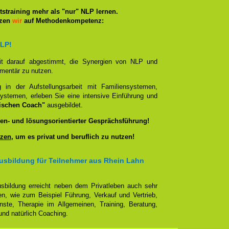
straining mehr als "nur" NLP lernen.
tzen
wir
auf Methodenkompetenz:
NLP!
it darauf abgestimmt, die Synergien von NLP und
ementär zu nutzen.
g in der Aufstellungsarbeit mit Familiensystemen,
ystemen, erleben Sie eine intensive Einführung und
ischen Coach"
ausgebildet.
en- und lösungsorientierter Gesprächsführung!
zen
, um es privat und beruflich zu nutzen!
usbildung für Teilnehmer aus Rhein Lahn
sbildung erreicht neben dem Privatleben auch sehr
en, wie zum Beispiel Führung, Verkauf und Vertrieb,
enste, Therapie im Allgemeinen, Training, Beratung,
nd natürlich Coaching.