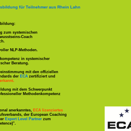
sbildung für Teilnehmer aus Rhein Lahn
bildung:
ng zum systemischen
ewusstseins-Coach
ch.
voller NLP-Methoden.
hkompetenz in systemischer
ischer Beratung.
reinstimmung mit den offiziellen
andards der
ECA
zertifiziert und
erkannt.
ildung mit dem Schwerpunkt
rofessioneller Methodenkompetenz
tional anerkanntes,
ECA lizenziertes
ufsverbands, der European Coaching
ter
Expert Level Partner
zum
tence)".