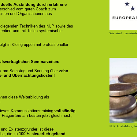
iduelle Ausbildung durch erfahrene
terschied vom guten Coach zum
emen und Organisationen aus.
ndlegenden Techniken des NLP sowie des
entiert und mit Teilen systemischer
Wir sind lizenzier
gt in Kleingruppen mit professioneller
ufsverträglichen Seminarzeiten:
k am Samstag und Sonntag über
zehn
se- und Übernachtungskosten!
nen diese Weiterbildung als
.
r dieses Kommunikationstraining
vollständig
.
Fragen Sie am besten jetzt gleich nach,
NLP Ausbildung fü
 und Existenzgründer ist diese
be, die zu
100 % steuerlich geltend