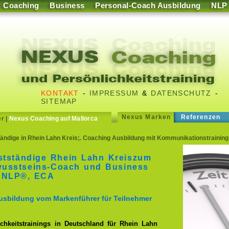
Coaching
Business
Personal-Coach Ausbildung
NLP
KONTAKT
-
IMPRESSUM
&
DATENSCHUTZ
-
SITEMAP
Nexus Marken
Referenzen
er
|
Nexus Coaching auf Mallorca
ändige in Rhein Lahn Kreis;. Coaching Ausbildung mit Kommunikationstraining 
stständige Rhein Lahn Kreiszum
wusstseins-Coach und Business
ISNLP®, ECA
usbildung vom Markenführer für Teilnehmer
chkeitstrainings in Deutschland für Rhein Lahn