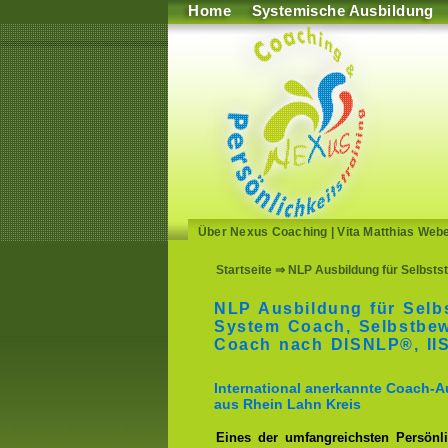
Home
Systemische Ausbildung
Über Nexus Coaching
|
Vita Matthias Web
Startseite
⇒ NLP Ausbildung für Selbstst
NLP Ausbildung für Selb
System Coach, Selbstbe
Coach nach DISNLP®, I
International anerkannte Coach-A
aus Rhein Lahn Kreis
Eines der umfangreichsten Persönli