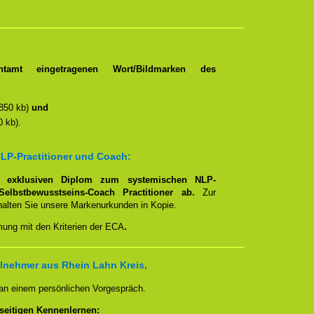
tamt eingetragenen Wort/Bildmarken des
850 kb)
und
 kb).
LP-Practitioner und Coach:
em
exklusiven Diplom zum systemischen NLP-
Selbstbewusstseins-Coach Practitioner ab.
Zur
rhalten Sie unsere Markenurkunden in Kopie.
mung mit den Kriterien der ECA
.
lnehmer aus Rhein Lahn Kreis,
 an einem persönlichen Vorgespräch.
seitigen Kennenlernen: