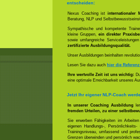
entscheiden:
Nexus Coaching ist
internationaler
Beratung, NLP und Selbstbewusstseinst
Sympathische und kompetente Trainer
kleine Gruppen,
ein direkter Praxisb
sowie umfangreiche Serviceleistungen
zertifizierte Ausbildungsqualität.
Unser Ausbildungen beinhalten revolutio
Lesen Sie dazu auch
hier die Referen
Ihre wertvolle Zeit ist uns wichtig:
Dur
eine optimale Erreichbarkeit unseres Au
Jetzt Ihr eigener NLP-Coach werd
In unserer Coaching Ausbildung
le
fremden Urteilen, zu einer selbstbew
Sie erwerben Fähigkeiten im Arbeiten
eigenen Handlungs-, Persönlichkeits
Trainingsniveau, umfassend und profes
Grenzen überwinden und persönlich wa