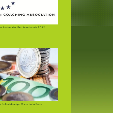
tes Institut des Berufsverbands ECA®
r Selbstständige Rhein Lahn Kreis