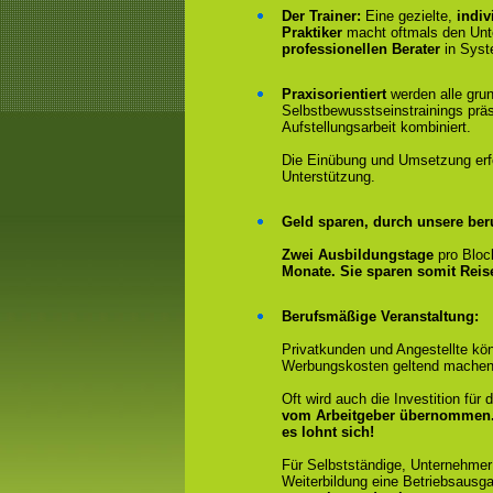
Der Trainer:
Eine gezielte,
indiv
Praktiker
macht oftmals den Un
professionellen Berater
in Syst
Praxisorientiert
werden alle gru
Selbstbewusstseinstrainings präs
Aufstellungsarbeit kombiniert.
Die Einübung und Umsetzung erfol
Unterstützung.
Geld sparen, durch unsere ber
Zwei Ausbildungstage
pro Bloc
Monate. Sie sparen somit Rei
Berufsmäßige Veranstaltung:
Privatkunden und Angestellte kön
Werbungskosten geltend machen
Oft wird auch die Investition fü
vom Arbeitgeber übernommen
es lohnt sich!
Für Selbstständige, Unternehmer
Weiterbildung eine Betriebsausga